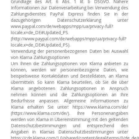
Grundlage des Art. 6 Abs. 1 lit. b DSGVO. Nähere
Informationen zur Datenverarbeitung bei Verwendung des
Zahlungsdienstes PayPal Express finden Sie in der
dazugehörigen Datenschutzerklärung unter
www.paypal.com/de/webapps/mpp/ua/privacy-full?
locale.x=de_DE#Updated_PS
(http://www.paypal.com/de/webapps/mpp/ua/privacy-full?
locale.x=de_DE#Updated_PS).
Verwendung der personenbezogenen Daten bei Auswahl
von Klarna Zahlungsoptionen
Um Ihnen die Zahlungsoptionen von Klarna anbieten zu
können, werden wir personenbezogene Daten, wie
beispielsweise Kontaktdaten und Bestelldaten, an Klarna
übermitteln. So kann Klarna beurteilen, ob Sie die über
Klarna angebotenen Zahlungsoptionen in Anspruch
nehmen können und die Zahlungsoptionen an Ihre
Bedürfnisse anpassen. Allgemeine Informationen zu
Klarna erhalten Sie unter: https://www.klarna.com/de/
(https://www.klarna.com/de/). Ihre Personenangaben
werden von Klarna in Übereinstimmung mit den geltenden
Datenschutzbestimmungen und entsprechend den
Angaben in Klarnas Datenschutzbestimmungen unter
https://cdn.klarna.com/1.0/shared/content/legal/terms/0/de_de/