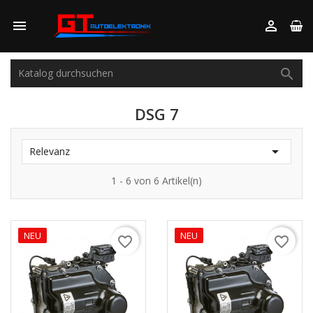



DSG 7

Relevanz
1 - 6 von 6 Artikel(n)
NEU
NEU
favorite_border
favorite_border