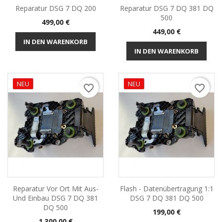
Reparatur DSG 7 DQ 200
Reparatur DSG 7 DQ 381 DQ
500
Preis
499,00 €
Preis
449,00 €
IN DEN WARENKORB
IN DEN WARENKORB
NEU
NEU
favorite_border
favorite_border
Reparatur Vor Ort Mit Aus-
Flash - Datenübertragung 1:1
Und Einbau DSG 7 DQ 381
DSG 7 DQ 381 DQ 500
DQ 500
Preis
199,00 €
Preis
1.300,00 €