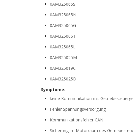
0AM325065S
0AM325065N
0AM325065G
0AM325065T
0AM325065L
0AM325025M
0AM325019C
0AM325025D
Symptome:
keine Kommunikation mit Getriebesteuerge
Fehler Spannungsversorgung
Kommunikationsfehler CAN
Sicherung im Motorraum des Getriebesteue