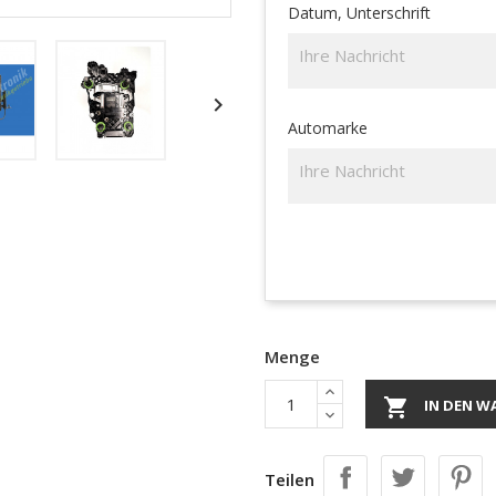
Datum, Unterschrift

Automarke
Menge

IN DEN W
Teilen