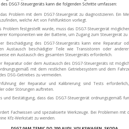
 des DSG7-Steuergeräts kann die folgenden Schritte umfassen:
, das Problem mit dem DSG7-Steuergerät zu diagnostizieren. Ein Mec
finden, welche Art von Fehlfunktion vorliegt.
s Problem festgestellt wurde, muss das DSG7-Steuergerät mögliche
derer Komponenten wie der Batterie, um Zugang zum Steuergerät zu 
der Beschädigung des DSG7-Steuergeräts kann eine Reparatur o
den Austausch beschädigter Teile wie Transistoren oder ander
eise ein Austausch des gesamten Steuergeräts erforderlich.
er Reparatur oder dem Austausch des DSG7-Steuergeräts ist möglic
s ordnungsgemäß mit dem restlichen Getriebesystem und dem Fahrzeu
des DSG-Getriebes zu vermeiden.
ührung der Reparatur und Kalibrierung sind Tests erforderlich
er oder Störungen auftreten.
sts und Bestätigung, dass das DSG7-Steuergerät ordnungsgemäß funkti
rdert Fachwissen und spezialisierte Werkzeuge. Bei Problemen mit 
eine Kfz-Werkstatt zu wenden.
DSG7 0AM TEMIC DQ 200 AUDI, VOLKSWAGEN, SKODA