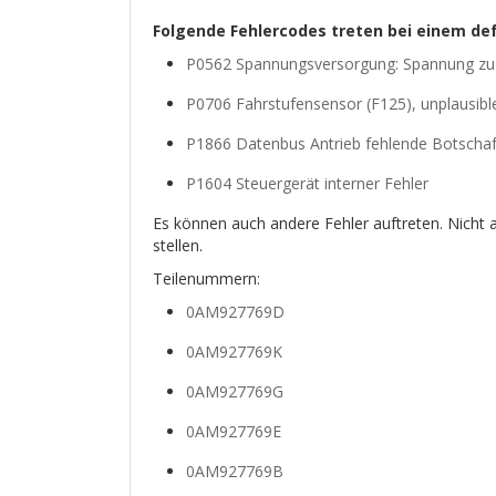
Folgende Fehlercodes treten bei einem de
P0562 Spannungsversorgung: Spannung zu 
P0706 Fahrstufensensor (F125), unplausible
P1866 Datenbus Antrieb fehlende Botscha
P1604 Steuergerät interner Fehler
Es können auch andere Fehler auftreten. Nicht a
stellen.
Teilenummern:
0AM927769D
0AM927769K
0AM927769G
0AM927769E
0AM927769B