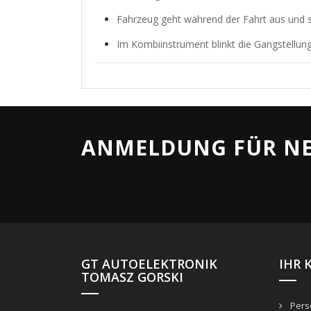
Fahrzeug geht während der Fahrt aus und s
Im Kombiinstrument blinkt die Gangstellun
ANMELDUNG FÜR NE
GT AUTOELEKTRONIK
IHR 
TOMASZ GORSKI
Persö