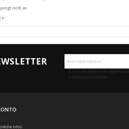
pringt nicht an
g P
WSLETTER
Ich akzeptiere die Allgemei
Datenschutzrichtlinie
KONTO
nliche Infos