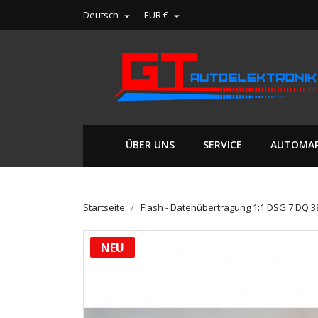
Deutsch
EUR €


ÜBER UNS
SERVICE
AUTOMA
Startseite
Flash - Datenübertragung 1:1 DSG 7 DQ 3
NEU