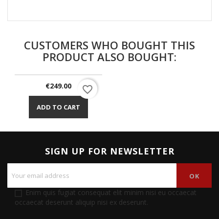
CUSTOMERS WHO BOUGHT THIS
PRODUCT ALSO BOUGHT:
Price
€249.00
favorite_border
ADD TO CART
SIGN UP FOR NEWSLETTER
Enim quis fugiat consequat elit minim nisi eu occaecat
occaecat deserunt aliquip nisi ex deserunt.