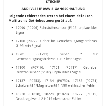
STECKER
AUDI VL381F 0AW 8-GANGSCHALTUNG
Folgende Fehlercodes treten bei einem defekten
Multitronic Getriebesteuergerät auf:
17090 (P0706) Fahrstufensensor (F125) unplausibles
Signal
17106 (P0722) Geber für Getriebeausgangsdrehzahl
G195 kein Signal
18201 (P1793) Geber 2 für
Getriebeausgangsdrehzahl G196 kein Signal
17100 (P0716), 17101 (P0717) Getriebe-
Drehzahlsensor (G182): unplausibles Signal
17137 (P0753), 17134 (P0750), 17135 (P0751)
Schaltventil 1/Magnetventil 1 N88 elektrischer Fehler
18226 (P1818), 18228 (P1820), 18227 (P1819)
Druckregelventil 2 N216 elektrischer Fehler